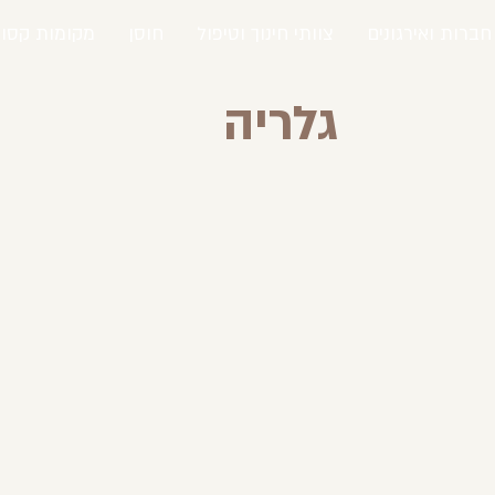
חברות ואירגונים
צוותי חינוך וטיפול
חוסן
מקומות קסומ
גלריה